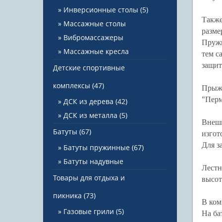
Инверсионные столы
(5)
Также
Массажные столы
разме
Вибромассажеры
Пружи
Массажные кресла
тем с
защит
Детские спортивные
комплексы
(47)
Прыжк
"Перм
ДСК из дерева
(42)
ДСК из металла
(5)
Внешн
Батуты
(67)
изгот
Для з
Батуты пружинные
(67)
Батуты надувные
Лестн
Товары для отдыха и
высот
пикника
(73)
В ком
Газовые грили
(5)
На ба