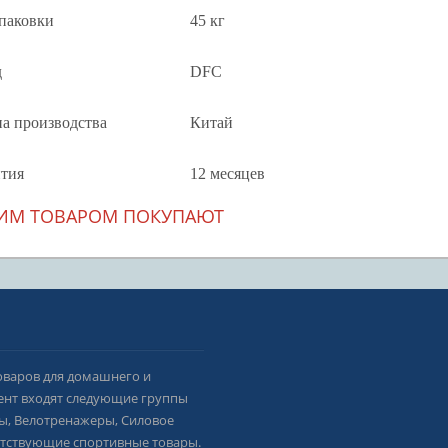
паковки
45 кг
д
DFC
а производства
Китай
нтия
12 месяцев
ТИМ ТОВАРОМ ПОКУПАЮТ
оваров для домашнего и
ент входят следующие группы
ы, Велотренажеры, Силовое
утствующие спортивные товары.