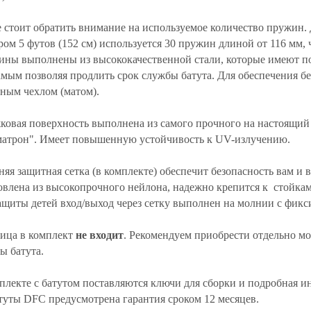
 стоит обратить внимание на используемое количество пружин. 
ром 5 футов (152 см) используется 30 пружин длиной от 116 мм,
ны выполнены из высококачественной стали, которые имеют по
амым позволяя продлить срок службы батута. Для обеспечения б
ным чехлом (матом).
овая поверхность выполнена из самого прочного на настоящий
атрон". Имеет повышенную устойчивость к UV-излучению.
яя защитная сетка (в комплекте) обеспечит безопасность вам и 
овлена из высокопрочного нейлона, надежно крепится к стойкам
ащиты детей вход/выход через сетку выполнен на молнии с фи
ица в комплект
не входит
. Рекомендуем приобрести отдельно мо
ы батута.
плекте с батутом поставляются ключи для сборки и подробная ин
туты DFC предусмотрена гарантия сроком 12 месяцев.