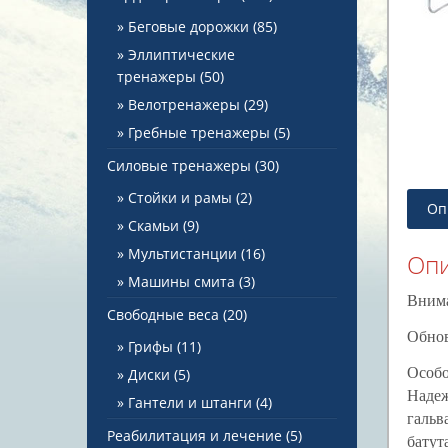
Беговые дорожки
(85)
Эллиптические
тренажеры
(50)
Велотренажеры
(29)
Гребные тренажеры
(5)
Силовые тренажеры
(30)
Стойки и рамы
(2)
Оп
Скамьи
(9)
Мультистанции
(16)
Оп
Машины смита
(3)
Внима
Свободные веса
(20)
Обно
Грифы
(11)
Особо
Диски
(5)
Надеж
Гантели и штанги
(4)
гальв
Реабилитация и лечение
(5)
батута