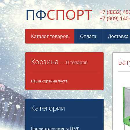
ПФ
СПОРТ
+7 (8332) 45
+7 (909) 140
Каталог товаров
Оплата
Доставка
Корзина
Бат
— 0 товаров
Ваша корзина пуста
Категории
Кардиотренажеры
(169)