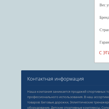
Вес у
Брен
Стран
Гара
С Э
Контактная информация
Наша компания занимается продажей спортивных т
профессионального использования. В наш ассортим
товаров: Беговые дорожки, Эллиптические тренажер
оборудование, Детские спортивные комплексы, Соп