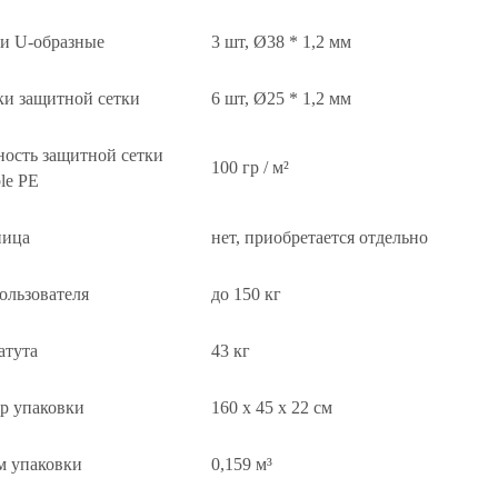
и U-образные
3 шт, Ø38 * 1,2 мм
ки защитной сетки
6 шт, Ø25 * 1,2 мм
ость защитной сетки
100 гр / м²
le PE
ница
нет, приобретается отдельно
ользователя
до 150 кг
атута
43 кг
р упаковки
160 х 45 х 22 см
м упаковки
0,159 м³