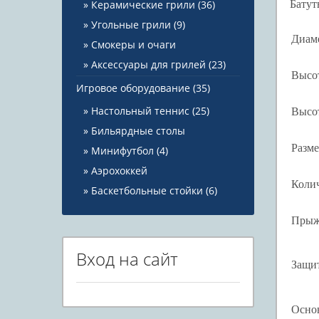
Керамические грили
(36)
Батут
Угольные грили
(9)
Диаме
Смокеры и очаги
Аксессуары для грилей
(23)
Высот
Игровое оборудование
(35)
Настольный теннис
(25)
Высо
Бильярдные столы
Разм
Минифутбол
(4)
Аэрохоккей
Коли
Баскетбольные стойки
(6)
Прыж
Вход на сайт
Защи
Осно