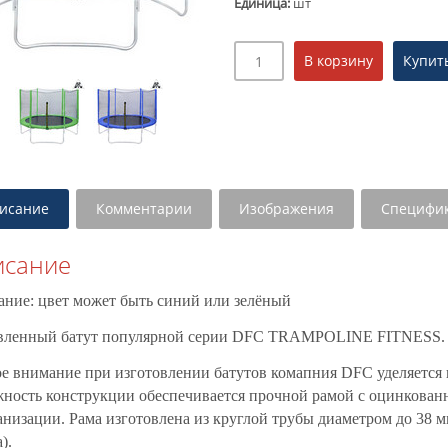
Единица
:
шт
исание
Комментарии
Изображения
Специфи
исание
ние: цвет может быть синий или зелёный
вленный батут популярной серии DFC TRAMPOLINE FITNESS.
е внимание при изготовлении батутов комапния DFC уделяется к
ность конструкции обеспечивается прочной рамой с оцинкова
анизации. Рама изготовлена из круглой трубы диаметром до 38 м
).