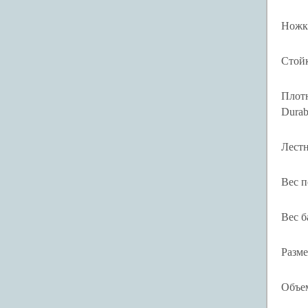
Ножк
Стой
Плотн
Durab
Лест
Вес п
Вес б
Разме
Объе