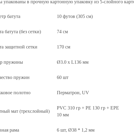
ы упакованы в прочную картонную упаковку из 5-слойного карт
тр батута
10 футов (305 см)
а батута (без сетки)
74 см
та защитной сетки
170 см
ер пружины
Ø3.0 х L136 мм
чество пружин
60 шт
ковое полотно
Перматрон, UV
PVC 310 гр + PE 130 гр + EPE
тный мат (трехслойный)
10 мм
вная рама
6 шт, Ø38 * 1,2 мм