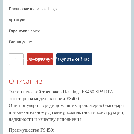
Батуты надувные
Производитель
:
Hasttings
Товары для отдыха и пикника
(73)
Артикул
:
Газовые грили
(5)
Гарантия
:
12 мес.
Керамические грили
(36)
Единица
:
шт.
Угольные грили
(9)
Смокеры и очаги
Аксессуары для грилей
(23)
Игровое оборудование
(35)
Настольный теннис
(25)
Описание
Бильярдные столы
Эллиптический тренажер Hasttings FS450 SPARTA —
Минифутбол
(4)
это старшая модель в серии FS400.
Аэрохоккей
Они популярны среди домашних тренажеров благодаря
Баскетбольные стойки
(6)
привлекательному дизайну, компактности конструкции,
надежности и качеству исполнения.
Преимущества FS450: