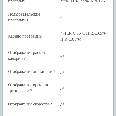
программ
burn+THR+55%+65%+75%+85%
Пользовательские
4
программы
4 (H.R.C.55%, H.R.C.65%, H.R
Кардио программы
H.R.C.85%)
Отображение расхода
да
калорий ?
Отображение дистанции ?
да
Отображение времени
да
тренировки ?
Отображение скорости ?
да