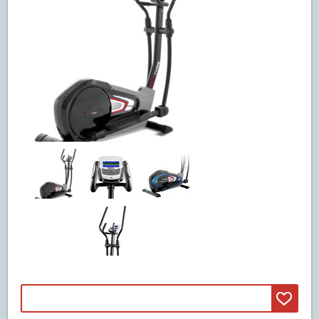
Машины смита
(3)
Свободные веса
(20)
Грифы
(11)
Диски
(5)
Гантели и штанги
(4)
Реабилитация и лечение
(5)
Инверсионные столы
(5)
Массажные столы
Вибромассажеры
Массажные кресла
Детские спортивные комплексы
(47)
ДСК из дерева
(42)
ДСК из металла
(5)
Батуты
(67)
Батуты пружинные
(67)