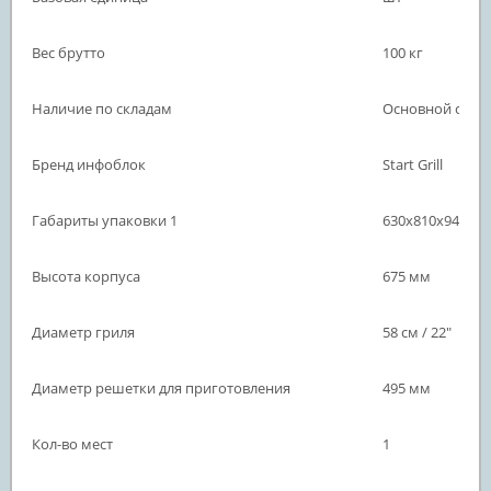
Вес брутто
100 кг
Наличие по складам
Основной склад
Бренд инфоблок
Start Grill
Габариты упаковки 1
630х810х945 м
Высота корпуса
675 мм
Диаметр гриля
58 см / 22"
Диаметр решетки для приготовления
495 мм
Кол-во мест
1