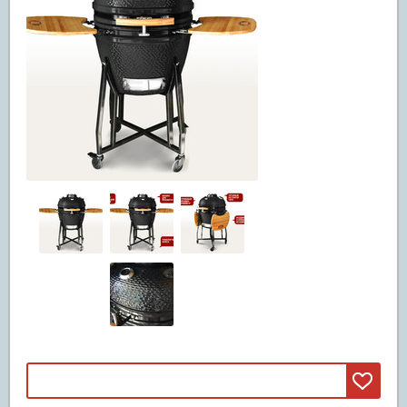
Машины смита
(3)
Свободные веса
(20)
Грифы
(11)
Диски
(5)
Гантели и штанги
(4)
Реабилитация и лечение
(5)
Инверсионные столы
(5)
Массажные столы
Вибромассажеры
Массажные кресла
Детские спортивные комплексы
(47)
ДСК из дерева
(42)
ДСК из металла
(5)
Батуты
(67)
Батуты пружинные
(67)