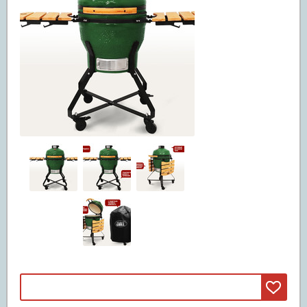
Машины смита
(3)
Свободные веса
(20)
Грифы
(11)
Диски
(5)
Гантели и штанги
(4)
Реабилитация и лечение
(5)
Инверсионные столы
(5)
Массажные столы
Вибромассажеры
Массажные кресла
Детские спортивные комплексы
(47)
ДСК из дерева
(42)
ДСК из металла
(5)
Батуты
(67)
Батуты пружинные
(67)