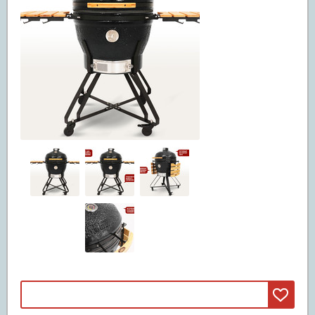
Машины смита
(3)
Свободные веса
(20)
Грифы
(11)
Диски
(5)
Гантели и штанги
(4)
Реабилитация и лечение
(5)
Инверсионные столы
(5)
Массажные столы
Вибромассажеры
Массажные кресла
Детские спортивные комплексы
(47)
ДСК из дерева
(42)
ДСК из металла
(5)
Батуты
(67)
Батуты пружинные
(67)