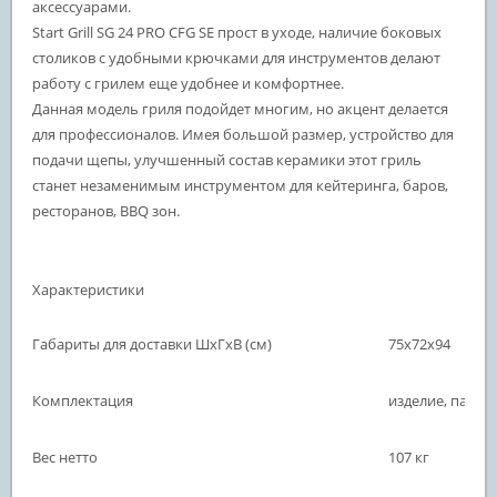
аксессуарами.
Start Grill SG 24 PRO CFG SE прост в уходе, наличие боковых
столиков с удобными крючками для инструментов делают
работу с грилем еще удобнее и комфортнее.
Данная модель гриля подойдет многим, но акцент делается
для профессионалов. Имея большой размер, устройство для
подачи щепы, улучшенный состав керамики этот гриль
станет незаменимым инструментом для кейтеринга, баров,
ресторанов, BBQ зон.
Характеристики
Габариты для доставки ШхГхВ (см)
75х72х94
Комплектация
изделие, паспо
Вес нетто
107 кг