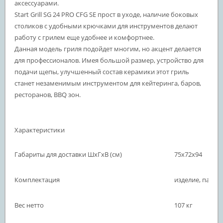
аксессуарами.
Start Grill SG 24 PRO CFG SE прост в уходе, наличие боковых
столиков с удобными крючками для инструментов делают
работу с грилем еще удобнее и комфортнее.
Данная модель гриля подойдет многим, но акцент делается
для профессионалов. Имея большой размер, устройство для
подачи щепы, улучшенный состав керамики этот гриль
станет незаменимым инструментом для кейтеринга, баров,
ресторанов, BBQ зон.
Характеристики
Габариты для доставки ШхГхВ (см)
75х72х94
Комплектация
изделие, паспо
Вес нетто
107 кг