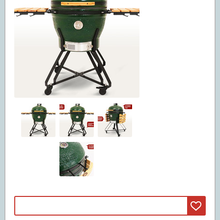
Машины смита
(3)
Свободные веса
(20)
Грифы
(11)
Диски
(5)
Гантели и штанги
(4)
Реабилитация и лечение
(5)
Инверсионные столы
(5)
Массажные столы
Вибромассажеры
Массажные кресла
Детские спортивные комплексы
(47)
ДСК из дерева
(42)
ДСК из металла
(5)
Батуты
(67)
Батуты пружинные
(67)