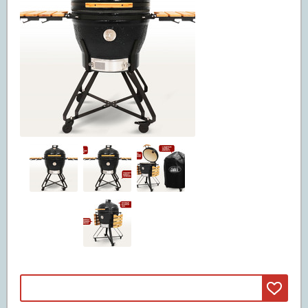
Машины смита
(3)
Свободные веса
(20)
Грифы
(11)
Диски
(5)
Гантели и штанги
(4)
Реабилитация и лечение
(5)
Инверсионные столы
(5)
Массажные столы
Вибромассажеры
Массажные кресла
Детские спортивные комплексы
(47)
ДСК из дерева
(42)
ДСК из металла
(5)
Батуты
(67)
Батуты пружинные
(67)