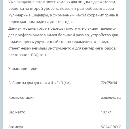
Уже входящие в комплект камень для пиццы с держателем,
решетка на второй уровень позволят разнообразить свои
кулинарные шедевры, а фирменный чехол сохранит гриль в
первозданном виде на долгие годы.
Данная модель гриля подойдет многим, но акцент делается
для профессионалов. Имея большой размер, устройство для
подачи щепы, улучшенный состав керамики этот гриль
станет незаменимым инструментом для кейтеринга, баров,
ресторанов, BBQ зон.
Характеристики
Габариты для доставки ШхГхВ (см)
72х75х94
Комплектация
изделие, паспо
Вес нетто
107 кг
Артикул
SG24 PRO CFG