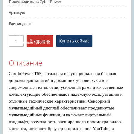
Производитель
:
CyberPower
Батуты надувные
Артикул
:
Товары для отдыха и пикника
(73)
Единица
:
шт.
Газовые грили
(5)
Керамические грили
(36)
Угольные грили
(9)
Смокеры и очаги
Аксессуары для грилей
(23)
Описание
Игровое оборудование
(35)
CardioPower T65 - стильная и функциональная беговая
Настольный теннис
(25)
дорожка для занятий в домашних условиях. Самые
Бильярдные столы
современные технологии, усиленная рама и качественные
комплектующие обеспечивают надежную эксплуатацию и
Минифутбол
(4)
отличные технические характеристики. Сенсорный
Аэрохоккей
мультимедийный дисплей обеспечивает продвинутые
Баскетбольные стойки
(6)
мультимедийные функции, и включает виртуальный
ландшафт, возможность расширенного просмотра видео-
контента, интернет-браузер и приложение YouTube, а