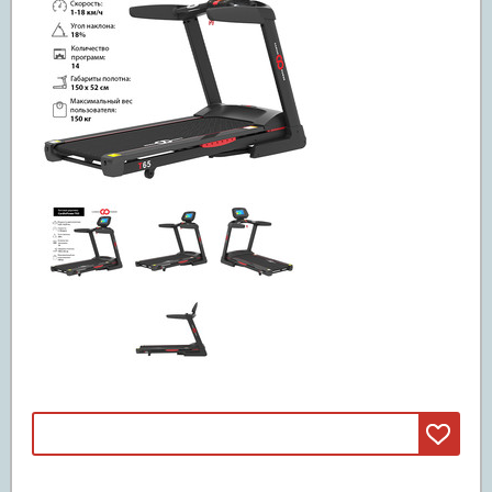
Машины смита
(3)
Свободные веса
(20)
Грифы
(11)
Диски
(5)
Гантели и штанги
(4)
Реабилитация и лечение
(5)
Инверсионные столы
(5)
Массажные столы
Вибромассажеры
Массажные кресла
Детские спортивные комплексы
(47)
ДСК из дерева
(42)
ДСК из металла
(5)
Батуты
(67)
Батуты пружинные
(67)