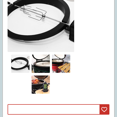
Машины смита
(3)
Свободные веса
(20)
Грифы
(11)
Диски
(5)
Гантели и штанги
(4)
Реабилитация и лечение
(5)
Инверсионные столы
(5)
Массажные столы
Вибромассажеры
Массажные кресла
Детские спортивные комплексы
(47)
ДСК из дерева
(42)
ДСК из металла
(5)
Батуты
(67)
Батуты пружинные
(67)