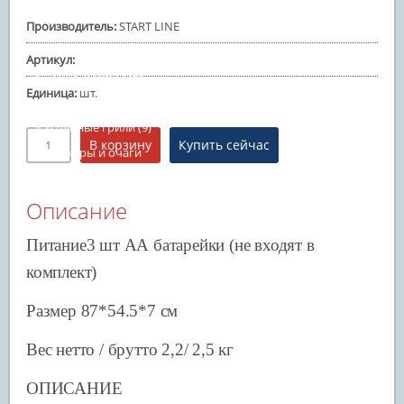
Батуты надувные
Производитель
:
START LINE
Товары для отдыха и пикника
(73)
Артикул
:
Газовые грили
(5)
Единица
:
шт.
Керамические грили
(36)
Угольные грили
(9)
Смокеры и очаги
Аксессуары для грилей
(23)
Описание
Игровое оборудование
(35)
Настольный теннис
(25)
Питание3 шт АА батарейки (не входят в
Бильярдные столы
комплект)
Минифутбол
(4)
Размер 87*54.5*7 см
Аэрохоккей
Баскетбольные стойки
(6)
Вес нетто / брутто 2,2/ 2,5 кг
ОПИСАНИЕ