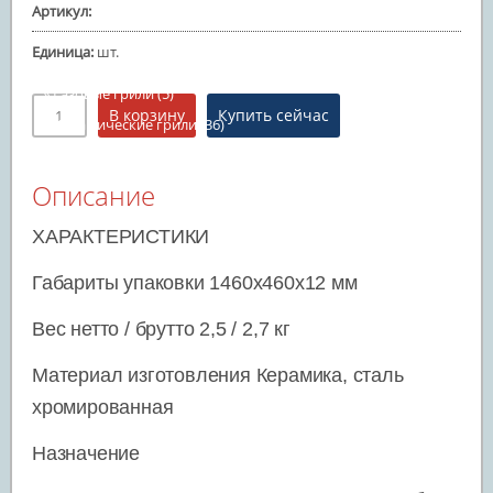
Артикул
:
Батуты надувные
Единица
:
шт.
Товары для отдыха и пикника
(73)
Газовые грили
(5)
Керамические грили
(36)
Угольные грили
(9)
Смокеры и очаги
Описание
Аксессуары для грилей
(23)
ХАРАКТЕРИСТИКИ
Игровое оборудование
(35)
Габариты упаковки 1460х460х12 мм
Настольный теннис
(25)
Бильярдные столы
Вес нетто / брутто 2,5 / 2,7 кг
Минифутбол
(4)
Материал изготовления Керамика, сталь
Аэрохоккей
хромированная
Баскетбольные стойки
(6)
Назначение