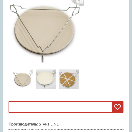
Машины смита
(3)
Свободные веса
(20)
Грифы
(11)
Диски
(5)
Гантели и штанги
(4)
Реабилитация и лечение
(5)
Инверсионные столы
(5)
Массажные столы
Вибромассажеры
Массажные кресла
Детские спортивные комплексы
(47)
ДСК из дерева
(42)
ДСК из металла
(5)
Батуты
(67)
Производитель
:
START LINE
Батуты пружинные
(67)