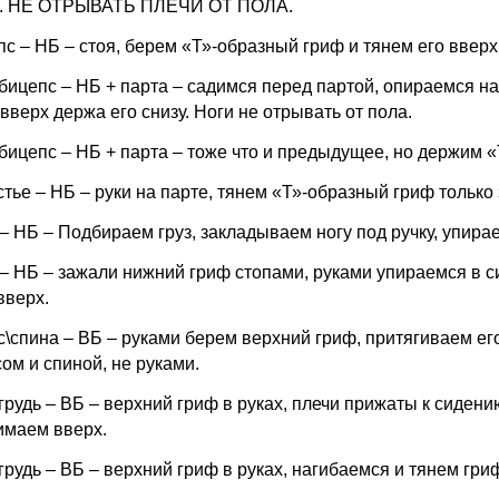
и. НЕ ОТРЫВАТЬ ПЛЕЧИ ОТ ПОЛА.
с – НБ – стоя, берем «Т»-образный гриф и тянем его вверх
бицепс – НБ + парта – садимся перед партой, опираемся на
вверх держа его снизу. Ноги не отрывать от пола.
бицепс – НБ + парта – тоже что и предыдущее, но держим «
тье – НБ – руки на парте, тянем «Т»-образный гриф только
– НБ – Подбираем груз, закладываем ногу под ручку, упирае
– НБ – зажали нижний гриф стопами, руками упираемся в с
вверх.
\спина – ВБ – руками берем верхний гриф, притягиваем его
ом и спиной, не руками.
грудь – ВБ – верхний гриф в руках, плечи прижаты к сиден
имаем вверх.
грудь – ВБ – верхний гриф в руках, нагибаемся и тянем гриф