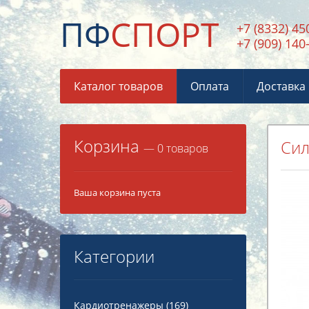
ПФ
СПОРТ
+7 (8332) 45
+7 (909) 140
Каталог товаров
Оплата
Доставка
Корзина
Сил
— 0 товаров
Ваша корзина пуста
Категории
Кардиотренажеры
(169)