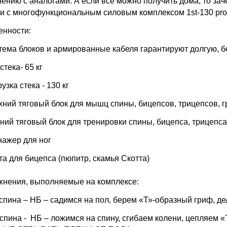
ению с аналогами. А если все можно получить дома, то за
ги с многофункциональным силовым комплексом 1st-130 pro
енности:
стема блоков и армированные кабеля гарантируют долгую, 
 стека- 65 кг
рузка стека - 130 кг
хний тяговый блок для мышц спины, бицепсов, трицепсов, 
ний тяговый блок для тренировки спины, бицепса, трицепс
нажер для ног
та для бицепса (пюпитр, скамья Скотта)
жнения, выполняемые на комплексе:
спина – НБ – садимся на пол, берем «Т»-образный гриф, де
спина - НБ – ложимся на спину, сгибаем колени, цепляем «