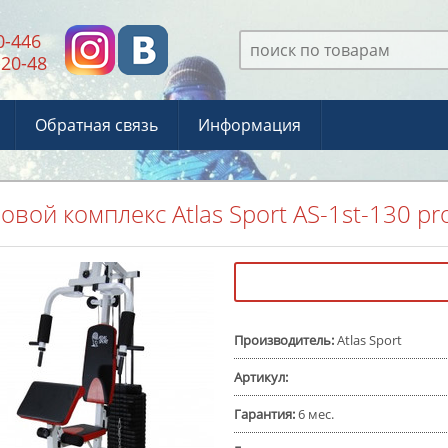
0-446
-20-48
Обратная связь
Информация
овой комплекс Atlas Sport AS-1st-130 pr
Производитель
:
Atlas Sport
Артикул
:
Гарантия
:
6 мес.