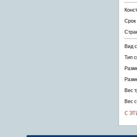
Конс
Срок
Стра
Вид 
Тип 
Разме
Разме
Вес т
Вес с
С Э