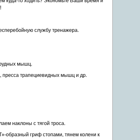
чем куда-то ходить? Экономьте Ваши время и
!
бесперебойную службу тренажера.
грудных мышц.
а, пресса трапециевидных мышц и др.
лаем наклоны с тягой троса.
Т»-образный гриф стопами, тянем колени к