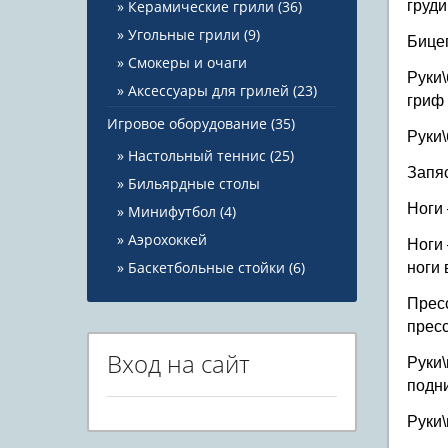
Керамические грили
(36)
груд
Угольные грили
(9)
Бицеп
Смокеры и очаги
Руки\
Аксессуары для грилей
(23)
гриф 
Игровое оборудование
(35)
Руки\
Настольный теннис
(25)
Запяс
Бильярдные столы
Ноги 
Минифутбол
(4)
Аэрохоккей
Ноги 
Баскетбольные стойки
(6)
ноги 
Пресс
пресс
Вход на сайт
Руки\
подн
Руки\