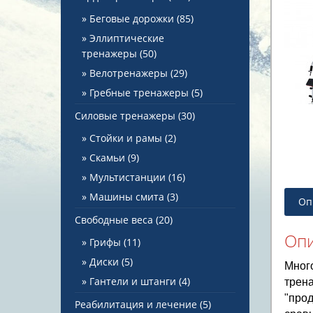
Беговые дорожки
(85)
Эллиптические
тренажеры
(50)
Велотренажеры
(29)
Гребные тренажеры
(5)
Силовые тренажеры
(30)
Стойки и рамы
(2)
Скамьи
(9)
Мультистанции
(16)
Машины смита
(3)
Оп
Свободные веса
(20)
Оп
Грифы
(11)
Диски
(5)
Мног
Гантели и штанги
(4)
трена
"про
Реабилитация и лечение
(5)