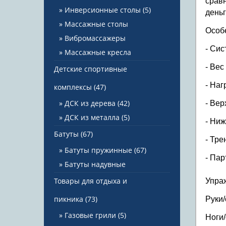
сравн
Инверсионные столы
(5)
день
Массажные столы
Особ
Вибромассажеры
- Си
Массажные кресла
- Вес
Детские спортивные
- Наг
комплексы
(47)
ДСК из дерева
(42)
- Вер
ДСК из металла
(5)
- Ниж
Батуты
(67)
- Тре
Батуты пружинные
(67)
- Пар
Батуты надувные
Товары для отдыха и
Упра
пикника
(73)
Руки/
Газовые грили
(5)
Ноги/