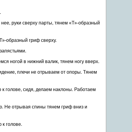
.
 нее, руки сверху парты, тянем «Т»-образный
Т»-образный гриф сверху.
 запястьями.
мся ногой в нижний валик, тянем ногу вверх.
идение, плечи не отрываем от опоры. Тянем
 к голове, сидя, делаем наклоны. Работаем
ию. Не отрывая спины тянем гриф вниз и
 к голове.