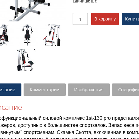
Единица
:
шт.
исание
Комментарии
Изображения
Специфи
исание
офункциональный силовой комплекс 1st-130 pro представля
жеров, доступных в большинстве спортзалов. Запас веса по
двинутым" спортсменам. Скамья Скотта, включенная в комп