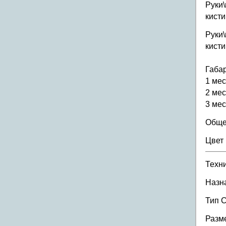
Руки\
кисти
Руки\
кисти
Габар
1 мес
2 мес
3 мес
Общ
Цвет
Техн
Назн
Тип 
Разм