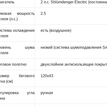
вигатель
2 л.с. Shlümdenger Electric (постоян
иковая мощность
2.5
теля (л.с.)
истема охлаждения
есть (воздушное)
ателя
ровень шума
низкий (система шумоподавления Sm
ателя
еговое полотно
двухслойное антискользящее покрыт
азмер бегового
120x43
на (см)
егулировка угла
ручная
она