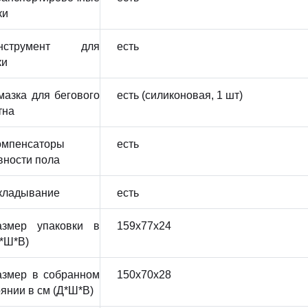
ки
нструмент для
есть
ки
мазка для бегового
есть (силиконовая, 1 шт)
тна
омпенсаторы
есть
вности пола
кладывание
есть
азмер упаковки в
159x77x24
Д*Ш*В)
азмер в собранном
150x70x28
янии в см (Д*Ш*В)