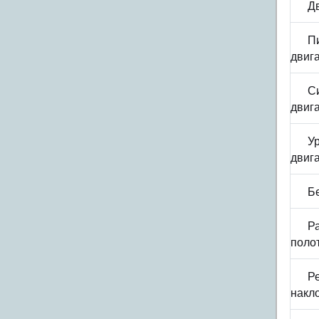
Д
П
двига
С
двиг
У
двиг
Б
Р
полот
Р
накл