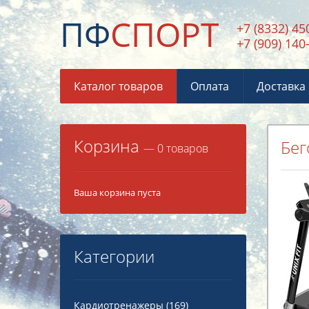
ПФ
СПОРТ
+7 (8332) 45
+7 (909) 140
Каталог товаров
Оплата
Доставка
Корзина
Бег
— 0 товаров
Ваша корзина пуста
Категории
Кардиотренажеры
(169)