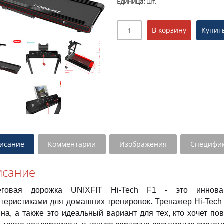
Единица
:
шт.
исание
Комментарии
Изображения
Специфи
исание
еговая дорожка UNIXFIT Hi-Tech F1 - это иннов
теристиками для домашних тренировок. Тренажер Hi-Tech F
йна, а также это идеальный вариант для тех, кто хочет п