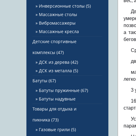
вес, 
Инверсионные столы
(5)
Д
Массажные столы
умер
Вибромассажеры
позв
Массажные кресла
а та
бегов
Детские спортивные
Ср
комплексы
(47)
дв
ДСК из дерева
(42)
ДСК из металла
(5)
ма
легко
Батуты
(67)
Батуты пружинные
(67)
3 
Батуты надувные
1
старт
Товары для отдыха и
У
пикника
(73)
парам
Газовые грили
(5)