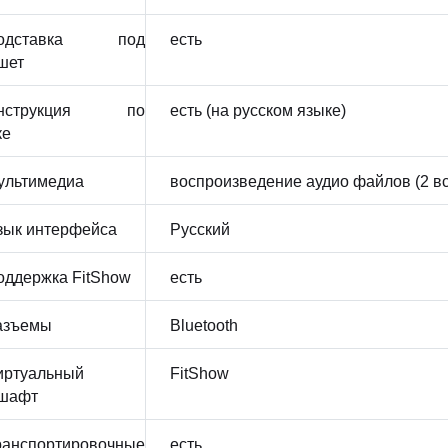
одставка под
есть
шет
нструкция по
есть (на русском языке)
ке
ультимедиа
воспроизведение аудио файлов (2 в
зык интерфейса
Русский
оддержка FitShow
есть
азъемы
Bluetooth
иртуальный
FitShow
шафт
ранспортировочные
есть