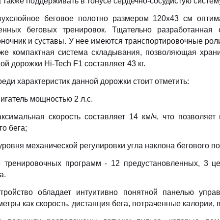
а также поддерживать в тонусе сердечно-сосудистую систем
вухслойное беговое полотно размером 120х43 см оптима
енных беговых тренировок. Тщательно разработанная 
оночник и суставы. У нее имеются транспортировочные рол
кже компактная система складывания, позволяющая храни
ой дорожки Hi-Tech F1 составляет 43 кг.
еди характеристик данной дорожки стоит отметить:
игатель мощностью 2 л.с.
ксимальная скорость составляет 14 км/ч, что позволяет
го бега;
уровня механической регулировки угла наклона бегового п
6 тренировочных программ - 12 предустановленных, 3 ц
а.
стройство обладает интуитивно понятной панелью управ
етры как скорость, дистанция бега, потраченные калории, 