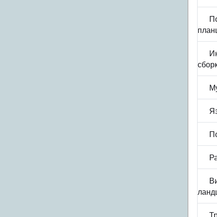
П
план
И
сбор
М
Я
П
Р
В
ланд
Т