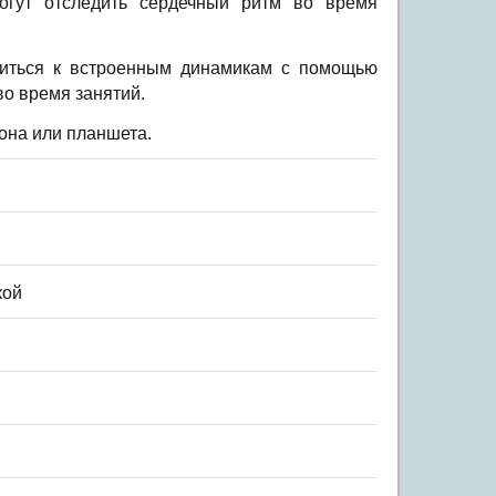
огут отследить сердечный ритм во время
читься к встроенным динамикам с помощью
во время занятий.
фона или планшета.
кой