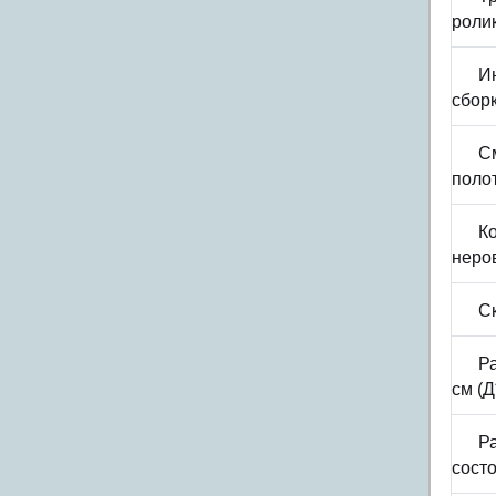
роли
И
сбор
С
поло
К
неро
С
Р
см (
Р
состо