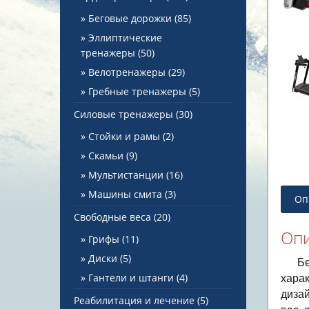
Беговые дорожки
(85)
Эллиптические
тренажеры
(50)
Велотренажеры
(29)
Гребные тренажеры
(5)
Силовые тренажеры
(30)
Стойки и рамы
(2)
Скамьи
(9)
Мультистанции
(16)
Машины смита
(3)
Оп
Свободные веса
(20)
Оп
Грифы
(11)
Диски
(5)
Б
Гантели и штанги
(4)
харак
диза
Реабилитация и лечение
(5)