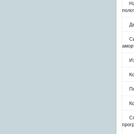
Н
поло
Де
С
амор
И
К
П
К
С
прог