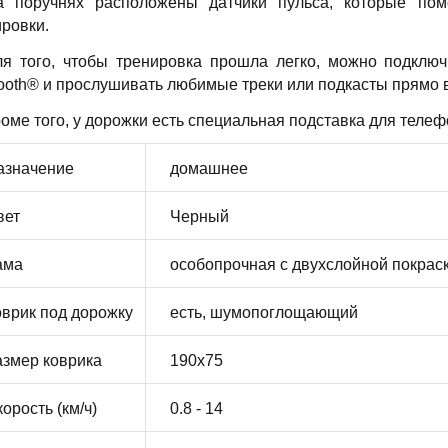
а поручнях расположены датчики пульса, которые пом
ровки.
ля того, чтобы тренировка прошла легко, можно подклю
ooth® и прослушивать любимые треки или подкасты прямо 
оме того, у дорожки есть специальная подставка для теле
азначение
домашнее
вет
Черный
ама
особопрочная с двухслойной покрас
оврик под дорожку
есть, шумопоглощающий
азмер коврика
190x75
орость (км/ч)
0.8 - 14