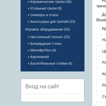
Н
Керамические грили
(36)
трени
Угольные грили
(9)
Смокеры и очаги
Д
Bluet
Аксессуары для грилей
(23)
Кр
Игровое оборудование
(35)
Настольный теннис
(25)
Н
Бильярдные столы
Минифутбол
(4)
Ц
Аэрохоккей
Р
Баскетбольные стойки
(6)
К
Вход на сайт
Р
Ск