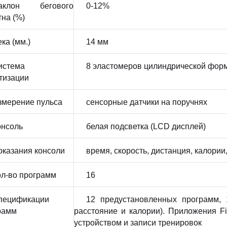
аклон бегового
0-12%
тна (%)
ка (мм.)
14 мм
истема
8 эластомеров цилиндрической форм
тизации
змерение пульса
сенсорные датчики на поручнях
онсоль
белая подсветка (LCD дисплей)
оказания консоли
время, скорость, дистанция, калории
ол-во программ
16
пецификации
12 предустановленных программ, 
рамм
расстояние и калории). Приложения Fi
устройством и записи тренировок