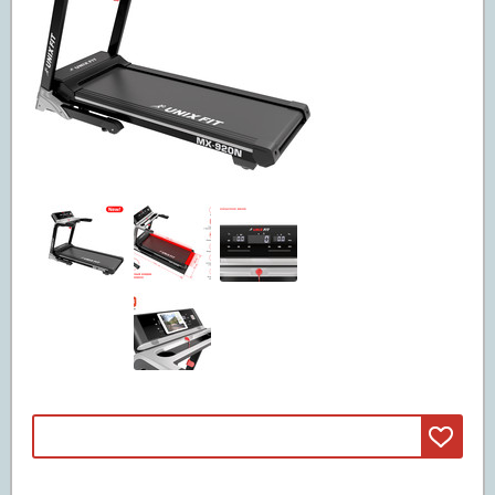
Машины смита
(3)
Свободные веса
(20)
Грифы
(11)
Диски
(5)
Гантели и штанги
(4)
Реабилитация и лечение
(5)
Инверсионные столы
(5)
Массажные столы
Вибромассажеры
Массажные кресла
Детские спортивные комплексы
(47)
ДСК из дерева
(42)
ДСК из металла
(5)
Батуты
(67)
Батуты пружинные
(67)