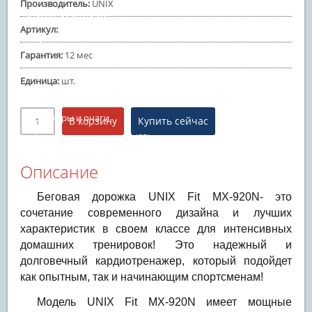
Производитель
:
UNIX
Батуты надувные
Артикул
:
Товары для отдыха и пикника
(73)
Гарантия
:
12 мес
Газовые грили
(5)
Керамические грили
(36)
Единица
:
шт.
Угольные грили
(9)
Смокеры и очаги
Аксессуары для грилей
(23)
Игровое оборудование
(35)
Описание
Настольный теннис
(25)
Беговая дорожка UNIX Fit MX-920N- это
Бильярдные столы
сочетание современного дизайна и лучших
Минифутбол
(4)
характеристик в своем классе для интенсивных
Аэрохоккей
домашних тренировок! Это надежный и
Баскетбольные стойки
(6)
долговечный кардиотренажер, который подойдет
как опытным, так и начинающим спортсменам!
Модель UNIX Fit MX-920N имеет мощные