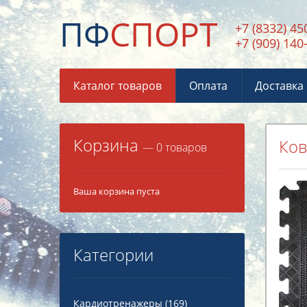
ПФ
СПОРТ
+7 (8332) 45
+7 (909) 140
Каталог товаров
Оплата
Доставка
Корзина
Ков
— 0 товаров
Ваша корзина пуста
Категории
Кардиотренажеры
(169)