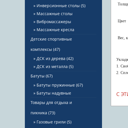
Толщ
Инверсионные столы
(5)
Массажные столы
Вибромассажеры
Цвет
Массажные кресла
Вес, к
Детские спортивные
комплексы
(47)
ДСК из дерева
(42)
Укладк
ДСК из металла
(5)
1. Сво
2. Спл
Батуты
(67)
Батуты пружинные
(67)
Батуты надувные
С Э
Товары для отдыха и
пикника
(73)
Газовые грили
(5)