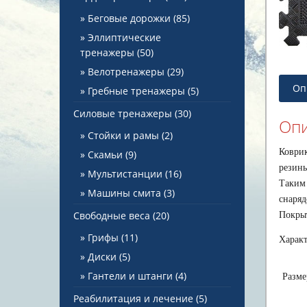
Беговые дорожки
(85)
Эллиптические
тренажеры
(50)
Велотренажеры
(29)
Оп
Гребные тренажеры
(5)
Силовые тренажеры
(30)
Оп
Стойки и рамы
(2)
Коврик
Скамьи
(9)
резин
Мультистанции
(16)
Таким 
Машины смита
(3)
снаряд
Свободные веса
(20)
Покрыт
Грифы
(11)
Характ
Диски
(5)
Гантели и штанги
(4)
Разме
Реабилитация и лечение
(5)