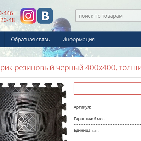
0-446
-20-48
Обратная связь
Информация
рик резиновый черный 400х400, толщ
Артикул
:
Гарантия
:
6 мес.
Единица
:
шт.