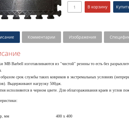
исание
Комментарии
Изображения
Специфи
исание
и МВ Barbell изготавливаются из "чистой" резины то есть без разрыхл
ы.
образом срок службы таких ковриков в экстремальных условиях (непрер
ов). Выдерживают нагрузку 500дж.
ия исполняются в черном цвете. Для облагораживания краев и углов по
еристики:
р, мм
400 х 400